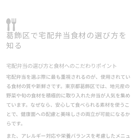
宅配弁当で人気の食材傾向を徹底解説
葛飾区で評価される宅配弁当食材の特徴
宅配弁当選びで失敗しない食材選定のコツ
葛飾区で宅配弁当食材の選び方を
栄養と味が両立する宅配弁当の秘訣
知る
宅配弁当で叶える味と栄養バランスの工夫
食材選びが決め手の宅配弁当健康メニュー
宅配弁当の選び方と食材へのこだわりポイント
葛飾区宅配弁当の美味しさと栄養の秘密
宅配弁当を選ぶ際に最も重視されるのが、使用されてい
宅配弁当が支持される食材の選び方と工夫
る食材の質や新鮮さです。東京都葛飾区では、地元産の
健康志向も満足する宅配弁当食材の魅力
野菜や旬の食材を積極的に取り入れた弁当が人気を集め
健康志向の方に宅配弁当が愛される理由
ています。なぜなら、安心して食べられる素材を使うこ
健康志向に響く宅配弁当食材の選択基準
とで、健康面への配慮と美味しさの両立が可能になるか
宅配弁当が健康をサポートする理由とは
らです。
栄養管理に役立つ宅配弁当の食材活用法
また、アレルギー対応や栄養バランスを考慮したメニュ