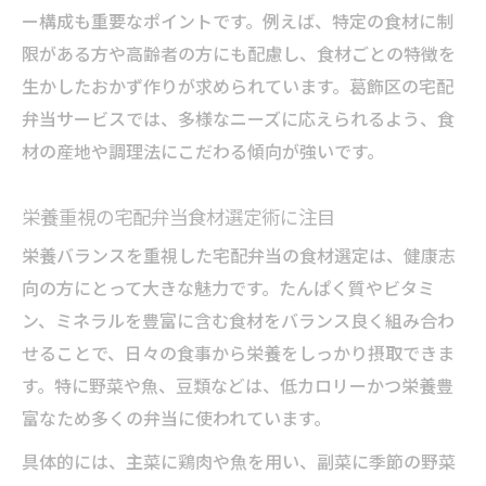
葛飾区で人気の健康宅配弁当食材を紹介
ー構成も重要なポイントです。例えば、特定の食材に制
健康維持に適した宅配弁当の魅力と工夫
限がある方や高齢者の方にも配慮し、食材ごとの特徴を
生かしたおかず作りが求められています。葛飾区の宅配
宅配弁当サービスで食材にこだわる魅力
弁当サービスでは、多様なニーズに応えられるよう、食
宅配弁当サービスの食材選びが評価される
材の産地や調理法にこだわる傾向が強いです。
理由
こだわり食材の宅配弁当で味わう満足感
栄養重視の宅配弁当食材選定術に注目
宅配弁当のサービス品質と食材の関係性
栄養バランスを重視した宅配弁当の食材選定は、健康志
食材から見る宅配弁当サービスの特徴とは
向の方にとって大きな魅力です。たんぱく質やビタミ
葛飾区で求められる宅配弁当食材の工夫
ン、ミネラルを豊富に含む食材をバランス良く組み合わ
バランス重視なら葛飾区の宅配弁当がおすすめ
せることで、日々の食事から栄養をしっかり摂取できま
バランス重視の宅配弁当で食材選びも安心
す。特に野菜や魚、豆類などは、低カロリーかつ栄養豊
栄養バランス抜群の宅配弁当食材の特徴
富なため多くの弁当に使われています。
宅配弁当で実現するバランス食の魅力
具体的には、主菜に鶏肉や魚を用い、副菜に季節の野菜