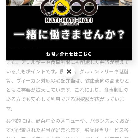
東京都葛飾区で宅配弁当を選ぶ際、健康を意識する方が
重視するのは「食材の質」と「栄養バランス」です。特
に地元産の新鮮な野菜や、旬の食材を取り入れたメニュ
ーが人気を集めています。こうした食材選びによって、
食事の安全性や味の良さが保たれ、幅広い年代の方に支
持されています。
お問い合わせはこちら
また、アレルギーや食事制限にも配慮した弁当が増えて
お問い合わせはこちら
いる点もポイントです。例えば、グルテンフリーや低糖
質、ヴィーガン対応の宅配弁当は、健康志向の高まりと
ともに需要が拡大しています。これにより、食事制限の
ある方でも安心して利用できる選択肢が広がっていま
す。
具体的には、野菜中心のメニューや、バランスよくおか
ずが配置された弁当が好まれます。宅配弁当サービス各