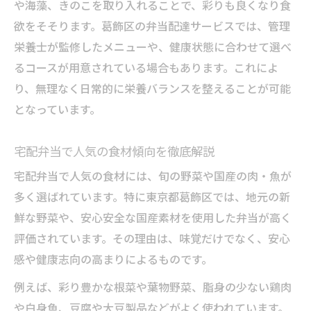
葛飾区宅配弁当のこだわり食材を体験
や海藻、きのこを取り入れることで、彩りも良くなり食
毎日の健康を支える宅配弁当食材の工夫
欲をそそります。葛飾区の弁当配達サービスでは、管理
栄養士が監修したメニューや、健康状態に合わせて選べ
食材選定で差がつく宅配弁当の楽しみ方
るコースが用意されている場合もあります。これによ
宅配弁当食材の選び方で楽しさが変わる理
り、無理なく日常的に栄養バランスを整えることが可能
由
となっています。
味の変化を楽しむ宅配弁当食材の工夫
宅配弁当の食材で日々の食卓を豊かに
宅配弁当で人気の食材傾向を徹底解説
葛飾区で味わう宅配弁当食材の多様性
宅配弁当で人気の食材には、旬の野菜や国産の肉・魚が
選ぶ楽しみが広がる宅配弁当の食材選定
多く選ばれています。特に東京都葛飾区では、地元の新
鮮な野菜や、安心安全な国産素材を使用した弁当が高く
評価されています。その理由は、味覚だけでなく、安心
感や健康志向の高まりによるものです。
例えば、彩り豊かな根菜や葉物野菜、脂身の少ない鶏肉
や白身魚、豆腐や大豆製品などがよく使われています。