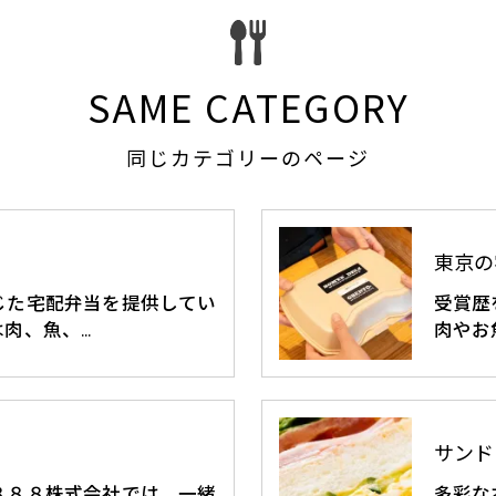
SAME CATEGORY
同じカテゴリーのページ
東京の
じた宅配弁当を提供してい
受賞歴
肉、魚、…
肉やお
サンド
８８８株式会社では、一緒
多彩な