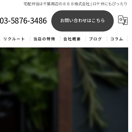
宅配弁当は千葉周辺の８８８株式会社 | ロケ弁にもぴったり
03-5876-3486
お問い合わせはこちら
リクルート
当店の特徴
会社概要
ブログ
コラム
東京の宅配弁当
SOMY'S DELI
求人
おべんとうキッチン
サンドウィッチ
SOMY'S WITCH
ロケ弁
スイーツ